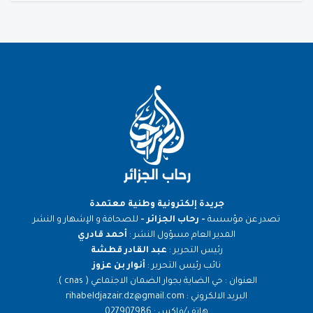
جريدة إلكترونية وطنية معتمدة
تصدر عن مؤسسة
- رحاب الجزائر -
للصحافة و الإشهار و النشر
المدير العام مسؤول النشر :
أحمد قادري
رئيس التحرير :
عبد القادر قطشة
نائب رئيس التحرير :
أنوار بن عزوز
العنوان : حي الضاية بجوار الضمان الاجتماعي ( cnas ).
البريد الالكروني : rihabeldjazair.dz@gmail.com
هاتف/فاكس : 027907986