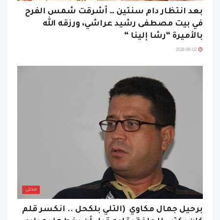
بعد انتظار دام سنتين … أشرقت شمس الفرح
في بيت مصطفى رشيد عراشي، ورزقه الله
بالأميرة “رشا إلينا “
2026-08-02
محلي
برحيل جمال مكاوي (التلي بلكحل .. انكسر قلم