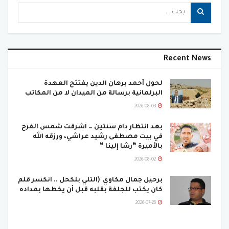
Recent News
لحول أحمد برهان الدين يفتتح العهدة
البرلمانية برسالة من الميدان لا من المكاتب
2026-08-03
بعد انتظار دام سنتين … أشرقت شمس الفرح
في بيت مصطفى رشيد عراشي، ورزقه الله
بالأميرة “رشا إلينا “
2026-08-02
برحيل جمال مكاوي (التلي بلكحل .. انكسر قلم
كان يكتب للجلفة بقلبه قبل أن يخطها بمداده
2026-07-26