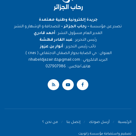
جريدة إلكترونية وطنية معتمدة
تصدر عن مؤسسة
- رحاب الجزائر -
للصحافة و الإشهار و النشر
المدير العام مسؤول النشر :
أحمد قادري
رئيس التحرير :
عبد القادر قطشة
نائب رئيس التحرير :
أنوار بن عزوز
العنوان : حي الضاية بجوار الضمان الاجتماعي ( cnas ).
البريد الالكروني : rihabeldjazair.dz@gmail.com
هاتف/فاكس : 027907986
الرئيسية
أرسل صوتك
إتصل بنا
من نحن ؟
تصميم واستضافة مؤسسة رانوبيت