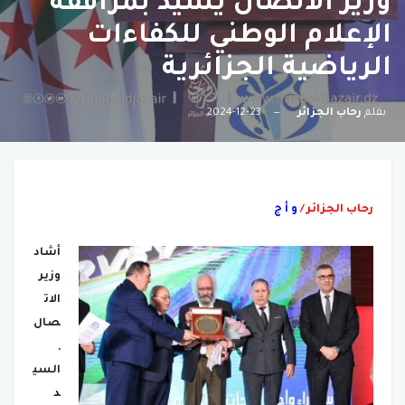
وزير الاتصال يشيد بمرافقة
الإعلام الوطني للكفاءات
الرياضية الجزائرية
بقلم
رحاب الجزائر
2024-12-23
رحاب الجزائر /
و أ ج
أشاد
وزير
الات
صال
,
السي
د