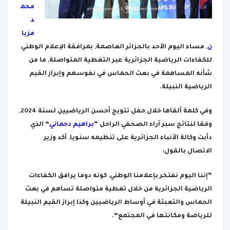
محم
د
مزيا
ن
, مساء اليوم الأحد بالجزائر العاصمة, بمرافقة الإعلام الوطني
للكفاءات الرياضية الجزائرية عبر التغطية المتواصلة, ما من
شأنه المساهمة في بعث الحماس في نفوسهم وإبراز القيم
الرياضية النبيلة.
وفي كلمة ألقاها خلال حفل تتويج أحسن الرياضيين لسنة 2024,
وفقا لنتائج سبر آراء الصحفي الراحل “
براهيم دحماني
” الذي
دأبت وكالة الأنباء الجزائرية على تنظيمه سنويا, أكد وزير
الاتصال بالقول:
“إننا اليوم نفتخر بإعلامنا الوطني, كونه دوما يرافق الكفاءات
الرياضية الجزائرية من خلال تغطية متواصلة تساهم في بعث
الحماس والتعبئة في أوساط الرياضيين وكذا إبراز القيم النبيلة
للرياضة ومكانتها في المجتمع”.