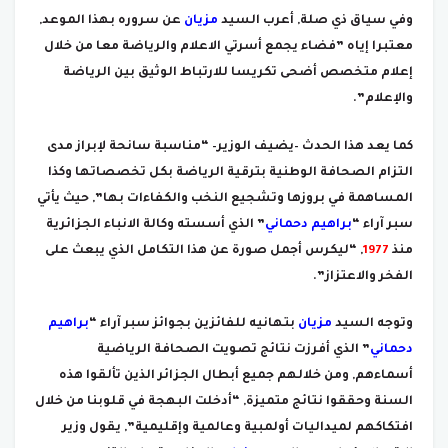
وفي سياق ذي صلة, أعرب السيد
مزيان
عن سروره بهذا الموعد,
معتبرا إياه ”فضاء يجمع أسرتي الاعلام والرياضة معا من خلال
إعلام متخصص أضحى تكريسا للارتباط الوثيق بين الرياضة
والإعلام”.
كما يعد هذا الحدث –يضيف الوزير– “مناسبة سانحة لإبراز مدى
التزام الصحافة الوطنية بترقية الرياضة بكل تخصصاتها وكذا
المساهمة في بروزها وتشجيع النخب والكفاءات بها”, حيث يأتي
سبر آراء “
براهيم دحماني
” الذي أسسته وكالة الانباء الجزائرية
منذ
1977
, “ليكرس أجمل صورة عن هذا التكامل الذي يبعث على
الفخر والاعتزاز”.
وتوجه السيد
مزيان
بتهانيه للفائزين بجوائز سبر آراء “
براهيم
دحماني
” الذي أفرزت نتائج تصويت الصحافة الرياضية
أسماءهم, ومن خلالهم جميع أبطال الجزائر الذين تألقوا هذه
السنة وحققوا نتائج متميزة, “أدخلت البهجة في قلوبنا من خلال
افتكاكهم لميداليات أولمبية وعالمية وإقليمية”, يقول وزير